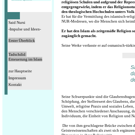
religiösen Schulen und aufgrund der Repres
entgegengewirkt, indem er das Religionsstu
den theologischen Hochschulen unters Volk 
Er hat für die Vermittlung des islamisch-rel
NUR-Medresen, wo die Menschen sich heimlich
Said Nursi
-Impulse und Ideen-
Er hat den Islam als zeitgemäße Religion so
zugänglich gemacht.
Erster Überblick
Seine Werke verfa
sste er auf osmanisch-türki
Tadschdid:
Erneuerung im
Islam
S
zur Hauptseite
d
Impressum
d
Kontakt
Seine Schwerpunkte sind die Glaubensfragen,
Schöpfung, der Stellenwert des Glaubens, di
Umwelt, religiöse Praxis und soziales Leben,
den Menschen verschiedener Anschauung, das
Individuum, die Einheit von Religion und Na
Die von ihm geschlagene Brücke zwischen de
Geisteswissenschaften als zwei sich ergänze