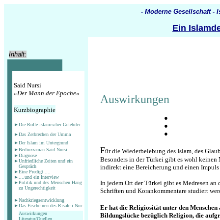
- Moderne Gesellschaft - I
Ein Islamde
Inhalt:
Said Nursi
»Der Mann der Epoche«
Auswirkungen
Kurzbiographie
●
►
Die Rolle islamischer Gelehrter
●
●
►
Das Zerbrechen der Umma
►
Der Islam im Untergrund
F
►
Bediuzzaman Said Nursi
ür die Wiederbelebung des Islam, des Glau
►
Diagnose
Besonders in der Türkei gibt es wohl keinen 
►
Unfriedliche Zeiten und ein
Gespräch
indirekt eine Bereicherung und einen Impuls f
►
Eine Predigt ....
►
....und ein Interview
In jedem Ort der Türkei gibt es Medresen a
►
Politik und des Menschen Hang
zu Ungerechtigkeit
Schriften und Korankommentare studiert wer
►
Nachkriegsentwicklung
►
Das Erscheinen des Risale-i Nur
Er hat die Religi
osität unter den Menschen
Auswirkungen
Bildungslücke bezüglich Religion, die auf
Literatur/Quellen