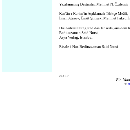
Yazılamamış Destanlar, Mehmet N. Özdemir
Kur΄ân-ı Kerim΄in Açıklamalı Türkçe Meâli,
İhsan Atasoy, Ümüt Şimşek, Mehmet Paksu, 
Die Auferstehung und das Jenseits, aus dem R
Bediuzzaman Said Nursi,
Asya Verlag, Istanbul
Risale-i Nur, Bediuzzaman Said Nursi
20.11.04
Ein Isla
©
ht