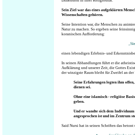
Dimension in ihrer
Religiosität
.
Sein Ziel war das eines aufgeklärten Mensc
Wissenschaften gehören.
Seine Intention war, die Menschen zu animie
Natur zu machen.
So ergeben seine feinsinn
koranischen Aufforderung:
„
Si
einen lebendigen Erlebnis- und Erkenntnisbe
I
n seinen Abhandlungen führt er die atheisti
Aufklärung und unserer Zeit, die Gottes Exi
der winzigste Raum bleibt für Zweifel an de
Seine Erfahrungen legten ihm offen,
dienen sei.
Ohne eine islamisch - religiöse Basi
geben.
Und er wandte sich dem Individuum
angesprochen ist und im Zentrum ste
Said Nursi hat in seinen Schriften das betont