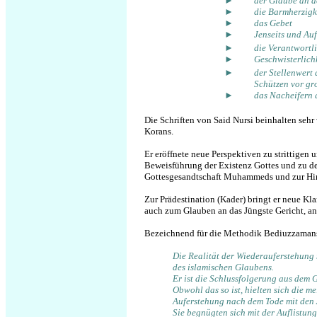
►
der Glaube an d
►
die Barmherzigk
►
das Gebet
►
Jenseits und Au
►
die Verantwortl
►
Geschwisterlichk
►
der Stellenwert 
Schützen vor g
►
das Nacheifern
Die Schriften von Said Nursi beinhalten sehr
Korans.
Er eröffnete neue Perspektiven zu strittigen
Beweisführung der Existenz Gottes und zu d
Gottesgesandtschaft Muhammeds und zur Hi
Zur
Prädestination (Kader) bringt er neue K
auch zum Glauben an das Jüngste Gericht, an
Bezeichnend für die Methodik Bediuzzamans
Die Realität der Wiederauferstehung n
des islamischen Glaubens.
Er ist die Schlussfolgerung aus dem 
Obwohl das so ist, hielten sich die m
Auferstehung nach dem Tode mit den 
Sie begnügten sich mit der Auflistun